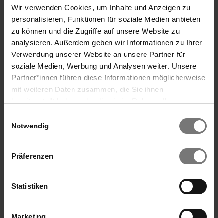
Hiking in southern Burgenland
Wir verwenden Cookies, um Inhalte und Anzeigen zu
Included services
personalisieren, Funktionen für soziale Medien anbieten
zu können und die Zugriffe auf unsere Website zu
Offers & Rooms
analysieren. Außerdem geben wir Informationen zu Ihrer
Packages
Verwendung unserer Website an unsere Partner für
soziale Medien, Werbung und Analysen weiter. Unsere
REDUCE Festival
Partner*innen führen diese Informationen möglicherweise
Rooms & Prices
Search
mit weiteren Daten zusammen, die Sie ihnen
Last Minute
bereitgestellt haben oder die sie im Rahmen Ihrer
Private insurance
Nutzung der Dienste gesammelt haben. Wir verwenden
Einwilligungsauswahl
Uniqa Vitality Plan/Provident Check
Cookies und ähnliche Technologien (Tracking-Pixel),
Notwendig
Generali Pension
soweit dies technisch für die Bereitstellung unserer
Wiener Städtische
Dienste erforderlich ist (bspw. Spracheinstellungen),
Präferenzen
sowie darüber hinaus soweit Sie Ihre Einwilligung in die
Seminar offer Reduce
Verarbeitung erteilt haben (bspw. Analyse- und
Upgrade Course & GVA
Marketingcookies). Mit diesen Cookies werden von uns
Statistiken
Request hotel Vital
und von Drittanbietern (die auch in den USA
niedergelassen sind) mitunter personenbezogene Daten
Wellness & Health
Marketing
verarbeitet. Den USA wird vom Europäischen