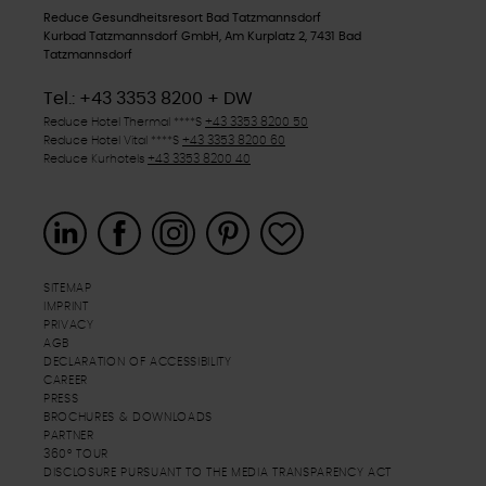
Reduce Gesundheitsresort Bad Tatzmannsdorf
Kurbad Tatzmannsdorf GmbH, Am Kurplatz 2, 7431 Bad
Tatzmannsdorf
Tel.: +43 3353 8200 + DW
Reduce Hotel Thermal
****S
+43 3353 8200 50
Reduce Hotel Vital
****S
+43 3353 8200 60
Reduce Kurhotels
+43 3353 8200 40
SITEMAP
IMPRINT
PRIVACY
AGB
DECLARATION OF ACCESSIBILITY
CAREER
PRESS
BROCHURES & DOWNLOADS
PARTNER
360° TOUR
DISCLOSURE PURSUANT TO THE MEDIA TRANSPARENCY ACT