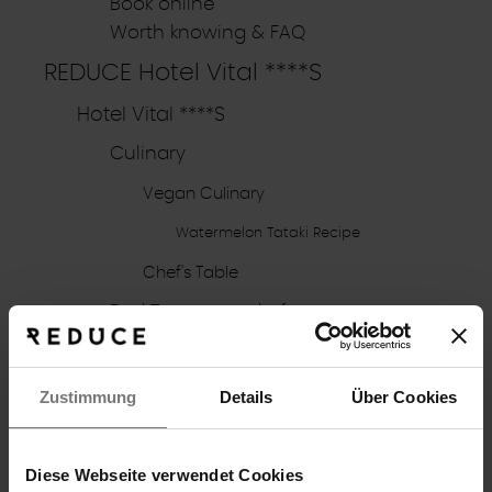
Book online
Worth knowing & FAQ
REDUCE Hotel Vital ****S
Hotel Vital ****S
Culinary
Vegan Culinary
Watermelon Tataki Recipe
Chef's Table
Bad Tatzmannsdorf
Hotel evaluation
Awards & Praise
Zustimmung
Details
Über Cookies
Activity program
Hiking & biking
E-bike & bicycle
Diese Webseite verwendet Cookies