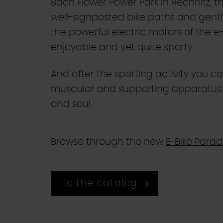
Bach Flower Power Park in Rechnitz, t
well-signposted bike paths and gently
the powerful electric motors of the 
enjoyable and yet quite sporty.
And after the sporting activity you ca
muscular and supporting apparatus an
and soul.
Browse through the new
E-Bike Parad
To the catalog