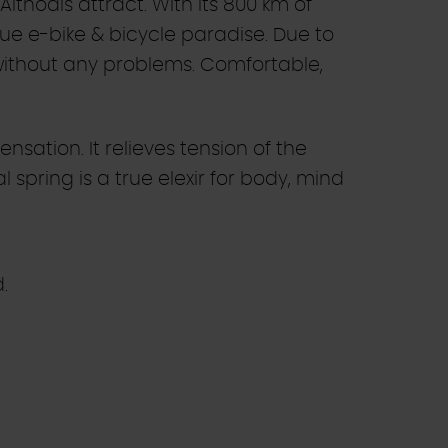
lthodis attract. With its 800 km of
rue e-bike & bicycle paradise. Due to
without any problems. Comfortable,
sation. It relieves tension of the
ring is a true elexir for body, mind
d.