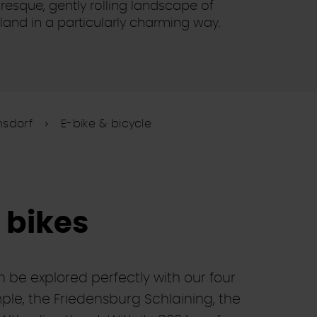
uresque, gently rolling landscape of
and in a particularly charming way.
sdorf
E-bike & bicycle
 bikes
 be explored perfectly with our four
mple, the Friedensburg Schlaining, the