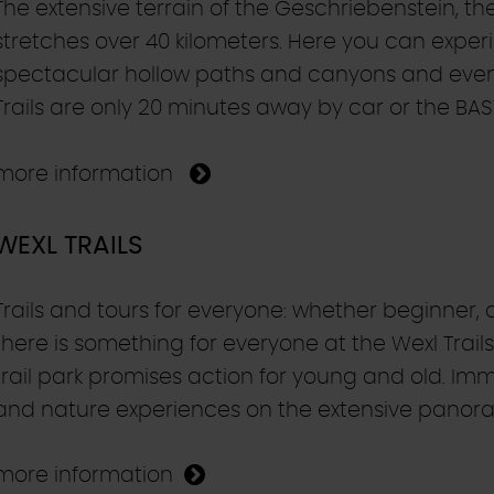
The extensive terrain of the Geschriebenstein, t
stretches over 40 kilometers. Here you can experi
spectacular hollow paths and canyons and even
Trails are only 20 minutes away by car or the BA
more information
WEXL TRAILS
Trails and tours for everyone: whether beginner, 
there is something for everyone at the Wexl Trail
trail park promises action for young and old. Imm
and nature experiences on the extensive panora
more information