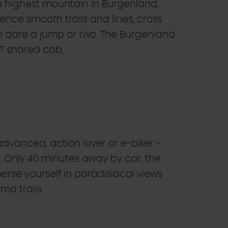
he highest mountain in Burgenland,
ence smooth trails and lines, cross
 dare a jump or two. The Burgenland
ST shared cab.
advanced, action lover or e-biker -
s. Only 40 minutes away by car, the
erse yourself in paradisiacal views
ma trails.