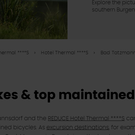
Explore the pict
southern Burgenl
hermal ****S
Hotel Thermal ****S
Bad Tatzmann
es & top maintained
annsdorf and the
REDUCE Hotel Thermal ****S
can
ined bicycles. As
excursion destinations
, for exa