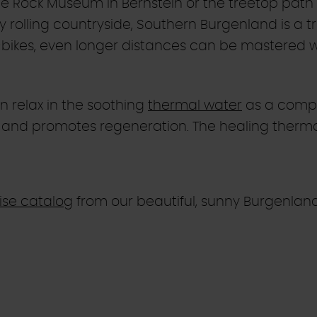
he Rock Museum in Bernstein or the treetop path A
 rolling countryside, Southern Burgenland is a t
e-bikes, even longer distances can be mastered 
n relax in the soothing
thermal water
as a compen
d promotes regeneration. The healing thermal sp
ise catalog
from our beautiful, sunny Burgenlan