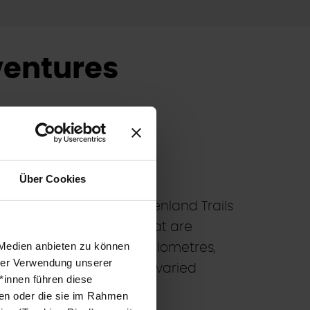
ventures
ILS
Über Cookies
as a feeder to the Burgenland Trails
e independent trails that are
 Medien anbieten zu können
oute stretches over 21.5 kilometres,
hrer Verwendung unserer
ll and downhill routes: a varied
*innen führen diese
e border tower on the
ben oder die sie im Rahmen