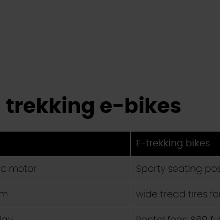
 trekking e-bikes
E-trekking bikes
ic motor
Sporty seating pos
km
wide tread tires fo