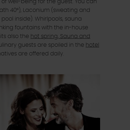
of well-being for the guest. You can
ath 40°), Laconium (sweating and
 pool inside). Whirlpools, sauna
nking fountains with the in-house
its also the
hot spring, Sauna and
linary guests are spoiled in the
hotel
atives are offered daily.