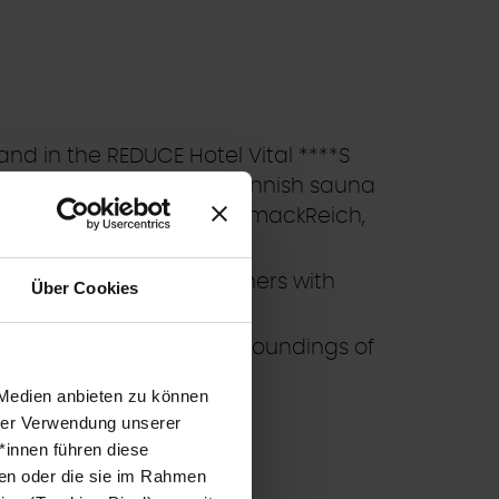
nd in the REDUCE Hotel Vital ****S
 steam bath, bio sauna, Finnish sauna
ngReich, DuftReich, GeschmackReich,
the reception; among others with
Über Cookies
g, fitness room, etc.)
n destinations
in the surroundings of
 Medien anbieten zu können
hrer Verwendung unserer
*innen führen diese
ben oder die sie im Rahmen