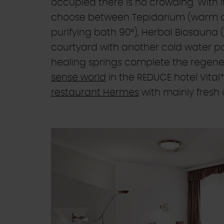
occupied there is no crowding. With i
choose between Tepidarium (warm ai
purifying bath 90°), Herbal Biosauna (
courtyard with another cold water poo
healing springs complete the regenerat
sense world
in the REDUCE hotel Vital
restaurant Hermes
with mainly fresh 