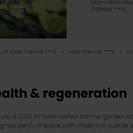
Information abou
THERMAL ****S
UCE Hotel Thermal ****S
Hotel Thermal ****S
In
ealth & regeneration
s you a 2,000 m² hotel-owned thermal garden wi
ing has plenty of space, both inside and outside, s