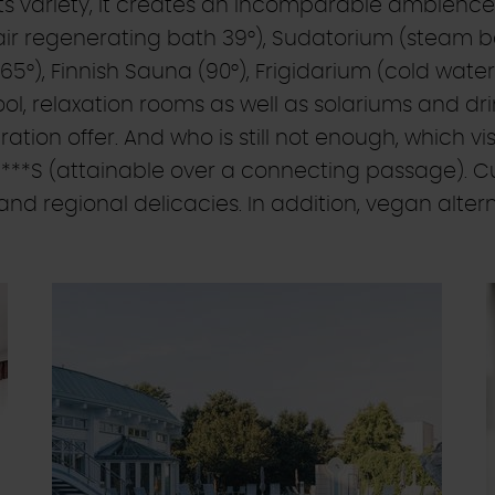
ts variety, it creates an incomparable ambience 
r regenerating bath 39°), Sudatorium (steam b
65°), Finnish Sauna (90°), Frigidarium (cold water
l, relaxation rooms as well as solariums and dri
ion offer. And who is still not enough, which vis
****S (attainable over a connecting passage). Cu
and regional delicacies. In addition, vegan altern