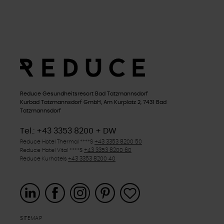
Reduce Gesundheitsresort Bad Tatzmannsdorf
Kurbad Tatzmannsdorf GmbH, Am Kurplatz 2, 7431 Bad
Tatzmannsdorf
Tel.: +43 3353 8200 + DW
Reduce Hotel Thermal
****S
+43 3353 8200 50
Reduce Hotel Vital
****S
+43 3353 8200 60
Reduce Kurhotels
+43 3353 8200 40
SITEMAP