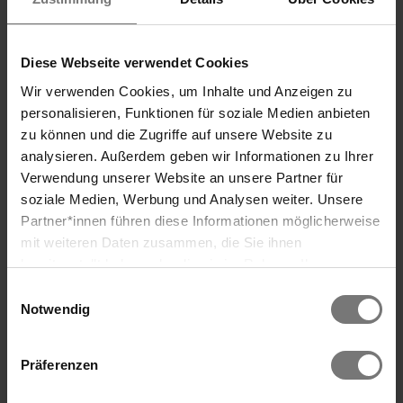
Diese Webseite verwendet Cookies
Wir verwenden Cookies, um Inhalte und Anzeigen zu
personalisieren, Funktionen für soziale Medien anbieten
zu können und die Zugriffe auf unsere Website zu
Open panorama in a separate
analysieren. Außerdem geben wir Informationen zu Ihrer
window
Verwendung unserer Website an unsere Partner für
MORE Summer
soziale Medien, Werbung und Analysen weiter. Unsere
3 full days of that vacation feeling
Partner*innen führen diese Informationen möglicherweise
Search
mit weiteren Daten zusammen, die Sie ihnen
Rejuvenation, relaxation, exquisite cuisine, and all-
Discover our offer...
day spa access on your arrival and departure
bereitgestellt haben oder die sie im Rahmen Ihrer
days.
Nutzung der Dienste gesammelt haben. Wir verwenden
Einwilligungsauswahl
Cookies und ähnliche Technologien (Tracking-Pixel),
Notwendig
I want MORE summer
soweit dies technisch für die Bereitstellung unserer
Dienste erforderlich ist (bspw. Spracheinstellungen),
Präferenzen
sowie darüber hinaus soweit Sie Ihre Einwilligung in die
Verarbeitung erteilt haben (bspw. Analyse- und