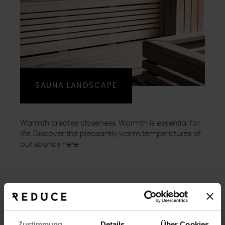
SAUNA LANDSCAPE
Warmth creates closeness. Warmth is essential for
life. Discover the pleasantly warm temperatures of
our saunas here.
Zustimmung
Details
Über Cookies