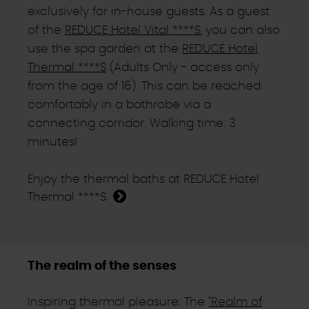
exclusively for in-house guests. As a guest
of the
REDUCE Hotel Vital ****S
, you can also
use the spa garden at the
REDUCE Hotel
Thermal ****S
(Adults Only - access only
from the age of 16). This can be reached
comfortably in a bathrobe via a
connecting corridor. Walking time: 3
minutes!
Enjoy the thermal baths at REDUCE Hotel
Thermal ****S
The realm of the senses
Inspiring thermal pleasure: The
"Realm of