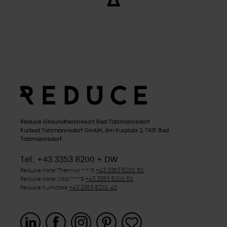
Reduce Gesundheitsresort Bad Tatzmannsdorf
Kurbad Tatzmannsdorf GmbH, Am Kurplatz 2, 7431 Bad
Tatzmannsdorf
Tel.: +43 3353 8200 + DW
Reduce Hotel Thermal
****S
+43 3353 8200 50
Reduce Hotel Vital
****S
+43 3353 8200 60
Reduce Kurhotels
+43 3353 8200 40