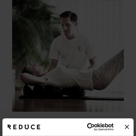
Health modules
Put together your own feel-good package with our