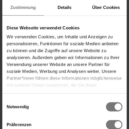
modules.
Zustimmung
Details
Über Cookies
> more information
Diese Webseite verwendet Cookies
Wir verwenden Cookies, um Inhalte und Anzeigen zu
personalisieren, Funktionen für soziale Medien anbieten
zu können und die Zugriffe auf unsere Website zu
analysieren. Außerdem geben wir Informationen zu Ihrer
Verwendung unserer Website an unsere Partner für
MORE Summer
soziale Medien, Werbung und Analysen weiter. Unsere
3 full days of that vacation feeling
Partner*innen führen diese Informationen möglicherweise
Search
mit weiteren Daten zusammen, die Sie ihnen
Rejuvenation, relaxation, exquisite cuisine, and all-
day spa access on your arrival and departure
bereitgestellt haben oder die sie im Rahmen Ihrer
days.
Nutzung der Dienste gesammelt haben. Wir verwenden
Einwilligungsauswahl
Cookies und ähnliche Technologien (Tracking-Pixel),
Notwendig
I want MORE summer
soweit dies technisch für die Bereitstellung unserer
Dienste erforderlich ist (bspw. Spracheinstellungen),
Präferenzen
sowie darüber hinaus soweit Sie Ihre Einwilligung in die