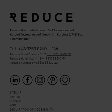
Reduce Gesundheitsresort Bad Tatzmannsdorf
Kurbad Tatzmannsdorf GmbH, Am Kurplatz 2, 7431 Bad
Tatzmannsdorf
Tel.: +43 3353 8200 + DW
Reduce Hotel Thermal
****S
+43 3353 8200 50
Reduce Hotel Vital
****S
+43 3353 8200 60
Reduce Kurhotels
+43 3353 8200 40
SITEMAP
IMPRINT
PRIVACY
AGB
DECLARATION OF ACCESSIBILITY