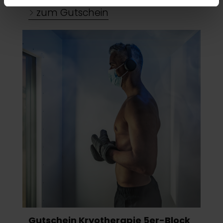
(auch in den USA) verwendet werden dürfen.
Ausgenommen von den unbedingt erforderlichen
Cookies, die der ordnungsgemäßen Funktionsweise der
Website dienen und nicht abwählbar sind, können Sie die
einzelnen Cookies für jeden Anbieter individuell
bearbeiten. Ihre Einwilligung können Sie jederzeit mit
Wirkung für die Zukunft im Punkt "Cookie-Einstellungen"
in der Fußzeile dieser Website widerrufen.
Ausgenommen hiervon sind unbedingt erforderliche
Cookies, die nicht abgewählt werden können.