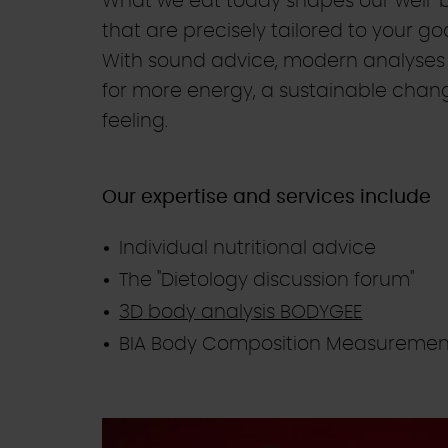
What we eat today shapes our well-be
that are precisely tailored to your goa
With sound advice, modern analyses
for more energy, a sustainable change
feeling.
Our expertise and services include
Individual nutritional advice
The "Dietology discussion forum"
3D body analysis BODYGEE
BIA Body Composition Measureme