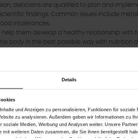
sion, dieticians are qualified to plan and implem
 scientific findings. Common issues include metab
food intolerances.
to help them develop a healthy relationship with 
the body in the best possible way with nutrition
Details
cine, it is no longer sufficient to assess the st
Cookies
ual composition of the body - i.e. the ratio of fa
nhalte und Anzeigen zu personalisieren, Funktionen für soziale
Website zu analysieren. Außerdem geben wir Informationen zu I
ür soziale Medien, Werbung und Analysen weiter. Unsere Partner
es, which only show the total weight, bioelectri
e mit weiteren Daten zusammen, die Sie ihnen bereitgestellt ha