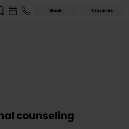
Book
Inquiries
onal counseling