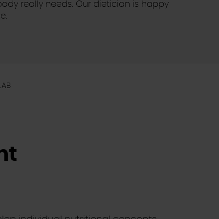
dy really needs. Our dietician is happy
e.
LAB
nt