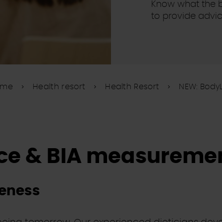
Know what the bo
to provide advic
ome
Health resort
Health Resort
NEW: Body
ice & BIA measureme
veness