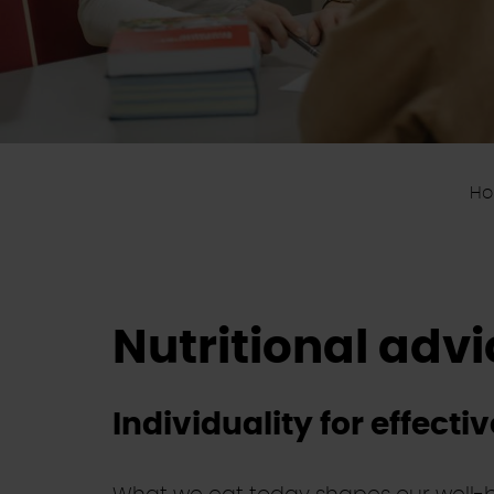
H
Nutritional adv
Individuality for effecti