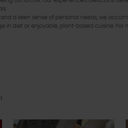
ing tomorrow. Our experienced dieticians devel
ls.
 and a keen sense of personal needs, we accom
 in diet or enjoyable, plant-based cuisine. For 
nt