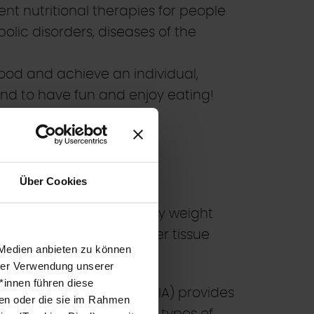
ent nutritional therapies for people
olic disorders, diseases of the
food and achieve an individual,
 and to have fun and enjoy eating!
Über Cookies
ate of health based on body weight
t, muscle, water and other tissue
 Medien anbieten zu können
hrer Verwendung unserer
*innen führen diese
cal impedance analysis (BIA) provides
ben oder die sie im Rahmen