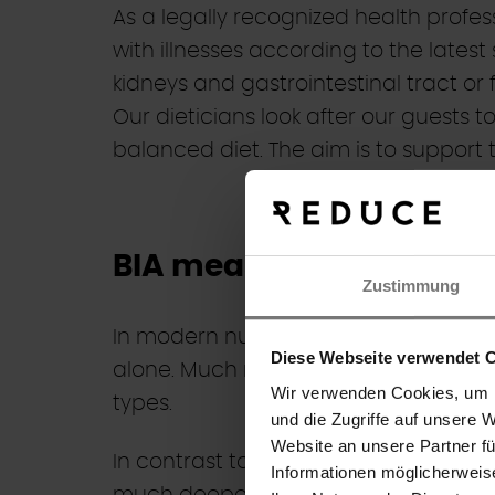
As a legally recognized health profes
with illnesses according to the latest
kidneys and gastrointestinal tract or 
Our dieticians look after our guests 
balanced diet. The aim is to support 
BIA measurement
Zustimmung
In modern nutritional and health medi
Diese Webseite verwendet 
alone. Much more important is the act
Wir verwenden Cookies, um I
types.
und die Zugriffe auf unsere 
Search
Website an unsere Partner f
In contrast to conventional body scal
Informationen möglicherweis