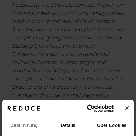
hospitality. The Bad Tatzmannsdorf open-air
museum takes you on a fascinating journey
back in time to the way of life of farmers
from the 18th century onwards.
The museum
complex brings together various traditional
building types from the southern
Burgenland region, such as residential
buildings, barns and other larger and
smaller farm buildings, of which only a few
examples remain today.
Feel the pulse of a
bygone era on a discovery tour through
the open-air museum and then enjoy
regional delicacies in the adjacent
Arkadenheuriger. Traditions are celebrated
here, parties are held and shared
Zustimmung
Details
Über Cookies
memories are created.