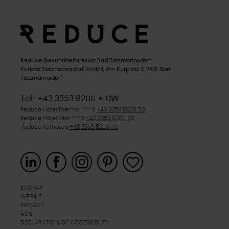
Reduce Gesundheitsresort Bad Tatzmannsdorf
Kurbad Tatzmannsdorf GmbH, Am Kurplatz 2, 7431 Bad
Tatzmannsdorf
Tel.: +43 3353 8200 + DW
Reduce Hotel Thermal
****S
+43 3353 8200 50
Reduce Hotel Vital
****S
+43 3353 8200 60
Reduce Kurhotels
+43 3353 8200 40
SITEMAP
IMPRINT
PRIVACY
AGB
DECLARATION OF ACCESSIBILITY