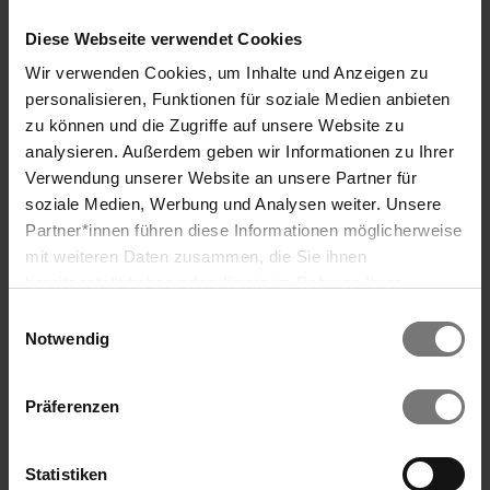
Diese Webseite verwendet Cookies
DAZUMAL FREILICHTMUSEUM &
Wir verwenden Cookies, um Inhalte und Anzeigen zu
ARKADENHEURIGER
personalisieren, Funktionen für soziale Medien anbieten
Josef Hölzel-Allee 1, 7431 Bad Tatzmannsdorf
zu können und die Zugriffe auf unsere Website zu
E-Mail: info@dazumal-burgenland.at
analysieren. Außerdem geben wir Informationen zu Ihrer
Telefon: +43 3353 8200 7360
Verwendung unserer Website an unsere Partner für
Web:
www.dazumal
-burgenland
.at
soziale Medien, Werbung und Analysen weiter. Unsere
Partner*innen führen diese Informationen möglicherweise
Search
mit weiteren Daten zusammen, die Sie ihnen
bereitgestellt haben oder die sie im Rahmen Ihrer
Nutzung der Dienste gesammelt haben. Wir verwenden
Einwilligungsauswahl
Cookies und ähnliche Technologien (Tracking-Pixel),
Notwendig
soweit dies technisch für die Bereitstellung unserer
Dienste erforderlich ist (bspw. Spracheinstellungen),
Präferenzen
sowie darüber hinaus soweit Sie Ihre Einwilligung in die
Verarbeitung erteilt haben (bspw. Analyse- und
Marketingcookies). Mit diesen Cookies werden von uns
Statistiken