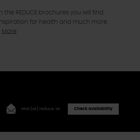
In the REDUCE brochures you will find
inspiration for health and much more.
>
More
vital (at) reduce. at
Check availability