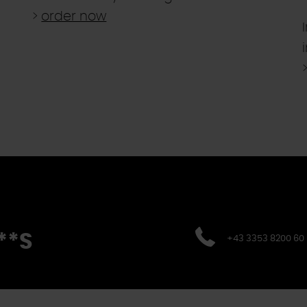
>
order now
**S
+43 3353 8200 60