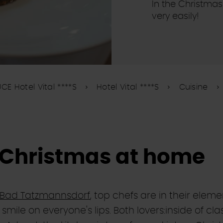
In the Christmas
very easily!
CE Hotel Vital ****S
Hotel Vital ****S
Cuisine
f Christmas at home
Bad Tatzmannsdorf
, top chefs are in their ele
ll smile on everyone's lips. Both lovers:inside of 