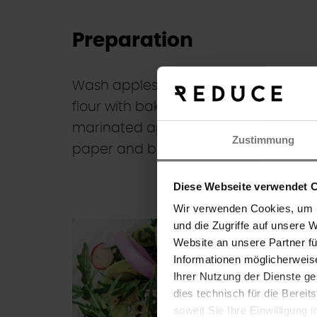
Preparation
Wash apples, core and grate coarsely 
flour with baking soda and gingerbread
marinated apples well with flour mixtu
Zustimmung
paper and bake in a preheated oven 
Diese Webseite verwendet 
Wir verwenden Cookies, um I
und die Zugriffe auf unsere 
Search
Website an unsere Partner f
Informationen möglicherweis
Ihrer Nutzung der Dienste g
dies technisch für die Bereit
soweit Sie Ihre Einwilligung 