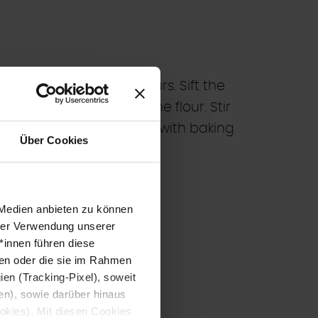
let stand for a few hours. Sift the
nd nuts and mix into the flour. Stir
ce on a baking tray lined with baking
Über Cookies
 Medien anbieten zu können
hrer Verwendung unserer
*innen führen diese
ben oder die sie im Rahmen
en (Tracking-Pixel), soweit
gen), sowie darüber hinaus
ookies). Mit diesen Cookies