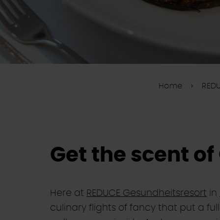
Home
REDU
Get the scent o
Here at
REDUCE Gesundheitsresort
in
culinary flights of fancy that put a fu