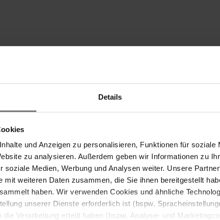
with the peel. Mix with sugar and rum, cover and 
 spice. Cut dried plums into cubes with raisins a
re. With wet hands, form Striezel of any size. Pla
Details
at 175°C for about an hour.
MORE Summer
Cookies
3 full days of that vacation
nhalte und Anzeigen zu personalisieren, Funktionen für soziale
feeling
Website zu analysieren. Außerdem geben wir Informationen zu I
ür soziale Medien, Werbung und Analysen weiter. Unsere Partner
Rejuvenation, relaxation, exquisite
e mit weiteren Daten zusammen, die Sie ihnen bereitgestellt ha
cuisine, and all-day spa access on
esammelt haben. Wir verwenden Cookies und ähnliche Technologi
your arrival and departure days.
stellung unserer Dienste erforderlich ist (bspw. Spracheinstellun
in die Verarbeitung erteilt haben (bspw. Analyse- und Marketingc