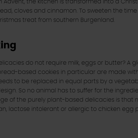
in Advent, the kitchen is transformed into a Chr
bread, cloves and cinnamon. To sweeten the time
Christmas treat from southern Burgenland.
ing
cacies do not require milk, eggs or butter? A gl
tbread-based cookies in particular are made wit
 needs to be replaced in equal parts by a vegetab
esign. So no animal has to suffer for the ingred
tage of the purely plant-based delicacies is t
, lactose intolerant or allergic to chicken egg p