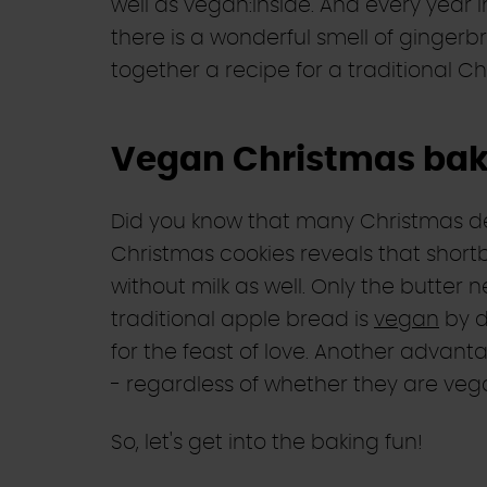
well as vegan:inside. And every year 
there is a wonderful smell of ginger
together a recipe for a traditional 
Vegan Christmas bak
Did you know that many Christmas deli
Christmas cookies reveals that shor
without milk as well. Only the butter
traditional apple bread is
vegan
by d
for the feast of love. Another advan
- regardless of whether they are vegan
So, let's get into the baking fun!