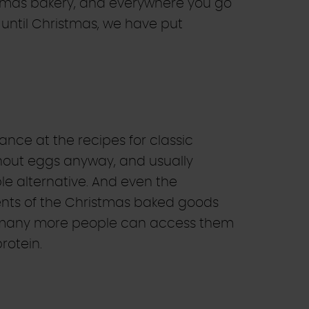
istmas bakery, and everywhere you go
 until Christmas, we have put
ance at the recipes for classic
hout eggs anyway, and usually
le alternative. And even the
ients of the Christmas baked goods
hat many more people can access them
rotein.